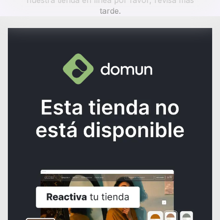
nuestra tienda en línea por favor, revisa más
tarde.
¿NECESITAS AYUDA?
Consulta los
Términos y condiciones
de la tienda.
Al crear una cuenta, aceptas nuestros
Términos y condiciones
y las
normas de
Políticas de tratamiento de datos
de Domun
Domun no se hace responsable por los productos comercializados ni
el servicio prestado.