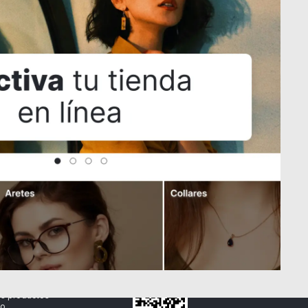
de la tienda.
Descarga la App
Términos y condiciones
nto de datos
de Domun
os productos
o.