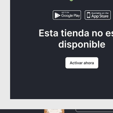
🌸 *BOYFRIEND DAMA* 🌸
$80.000
¿NECE