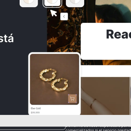
Consulta los
Términos y condiciones
Al crear una cuenta, aceptas nuestros
y las normas de
Políticas de tratamie
SITAS AYUDA?
Domun no se hace responsable por l
comercializados ni el servicio prestad