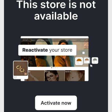
Paquete de Clips Para Toyota 4runner Buches. Original 100 pzas
Caja de Clips 725 Pzas
USD50
USD65