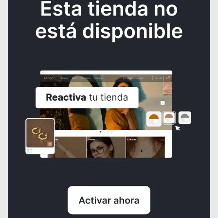
Rubor en barra SFR
$9.000
¿NECESITAS AYUDA?
Consulta los
Términos y condiciones
de la tienda.
Al crear una cuenta, aceptas nuestros
Términos y condiciones
y las