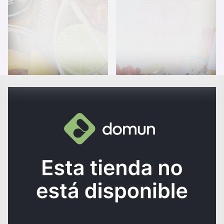
Menú Costeño Curramba
Burbuja Frutal
$115.000
$90.000