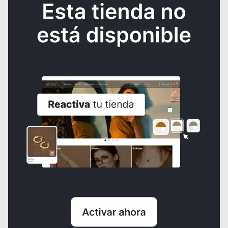
Emulsión Limpiadora (Ácido Glicolico 10%) 500 gr Ph 3.8
$230.000
¿NECESITAS AYUDA?
Consulta los
Términos y condiciones
de la tienda.
Al crear una cuenta, aceptas nuestros
Términos y condiciones
y las
normas de
Políticas de tratamiento de datos
de Domun
Domun no se hace responsable por los productos comercializados ni