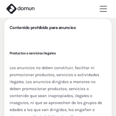
Contenido prohibido para anuncios
Products
Pricing
Productos o servicios ilegales
Companies
Los anuncios no deben constituir, facilitar ni
Blog
promocionar productos, servicios o actividades
ilegales. Los anuncios dirigidos a menores no
✦ Sell with AI
deben promocionar productos, servicios o
contenido que sean inapropiados, ilegales o
Login
inseguros, ni que se aprovechen de los grupos de
edades a los que van dirigidos, los engañen o
Create My Store