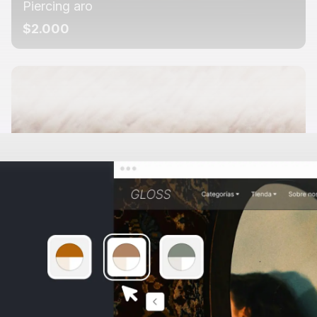
Piercing aro
$2.000