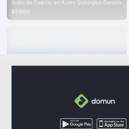
Anillo de Cuarzo, en Acero Quirúrgico Dorado
$7.000