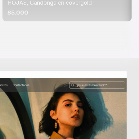
HOJAS, Candonga en covergold
$5.000