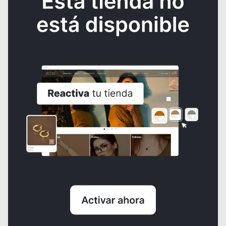
Carita Feliz, Topoo Imán
$3.000
¿NECESITAS AYUDA?
Consulta los
Términos y condiciones
de la tienda.
Al crear una cuenta, aceptas nuestros
Términos y condiciones
y las
normas de
Políticas de tratamiento de datos
de Domun
Domun no se hace responsable por los productos comercializados ni