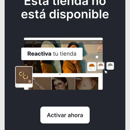
Anillo de Cuarzo, en Acero Quirúrgico Dorado
$7.000
¿NECESITAS AYUDA?
Consulta los
Términos y condiciones
de la tienda.
Al crear una cuenta, aceptas nuestros
Términos y condiciones
y las
normas de
Políticas de tratamiento de datos
de Domun
Domun no se hace responsable por los productos comercializados ni